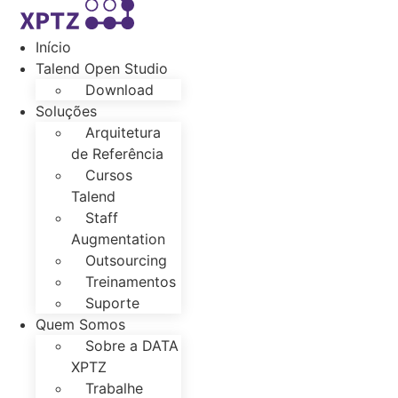
to
content
Início
Talend Open Studio
Download
Soluções
Arquitetura
de Referência
Cursos
Talend
Staff
Augmentation
Outsourcing
Treinamentos
Suporte
Quem Somos
Sobre a DATA
XPTZ
Trabalhe