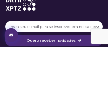
Quero receber novidades
Política de Privacidade
|
Termos de Uso
|
Código de Ética
Rua Irmã Pia nº 422 Conj. 204, Jaguaré – São Paulo,
SP 05335-050 – Brasil | Tel.: +55 11 3280-5537