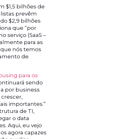
m $1,5 bilhões de
alistas prevêm
o $2,9 bilhões
iona que “por
o serviço (SaaS –
almente para as
o que nós temos
iamento de
using para os
continuará sendo
a por business
 crescer,
mais importantes.”
rutura de TI,
egar o data
s. Aqui, eu vejo
mos agora capazes