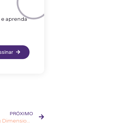
d e aprenda
ssinar
PRÓXIMO
Talend e Slowly Changing Dimensions (SCD)