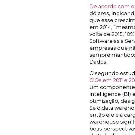
De acordo com o
dólares, indican
que esse crescim
em 2014, “mesmo 
volta de 2015, 1
Software as a Se
empresas que não
sempre mantido:
Dados.
O segundo estudo
CIOs em 2011 e 20
um componente ch
intelligence (BI)
otimização, design
Se o data wareho
então ele é a car
warehouse signifi
boas perspectiva