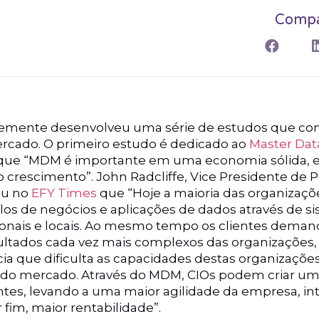
Compar
emente desenvolveu uma série de estudos que co
rcado. O primeiro estudo é dedicado ao
Master Da
 que “MDM é importante em uma economia sólida, 
 crescimento”. John Radcliffe, Vice Presidente de 
ou no
EFY Times
que “Hoje a maioria das organiza
los de negócios e aplicações de dados através de s
gionais e locais. Ao mesmo tempo os clientes dem
ltados cada vez mais complexos das organizações,
ia que dificulta as capacidades destas organizaçõ
do mercado. Através do MDM, CIOs podem criar uma
ntes, levando a uma maior agilidade da empresa, in
 fim, maior rentabilidade”.