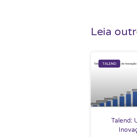
Leia out
TALEND
Talend: 
Inova