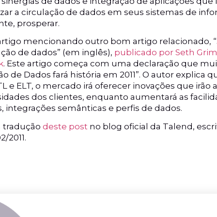
sinergias de dados e integração de aplicações que ir
zar a circulação de dados em seus sistemas de info
e, prosperar.
te artigo mencionando outro bom artigo relacionado,
ção de dados” (em inglês),
publicado por Seth Gri
k
. Este artigo começa com uma declaração que muito
o de Dados fará história em 2011”. O autor explica 
L e ELT, o mercado irá oferecer inovações que irão a
idades dos clientes, enquanto aumentará as facilid
, integrações semânticas e perfis de dados.
a tradução
deste post
no blog oficial da Talend, escr
2/2011.