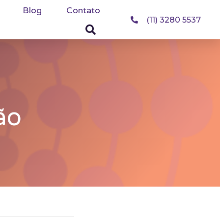
Blog
Contato
(11) 3280 5537
a
ão