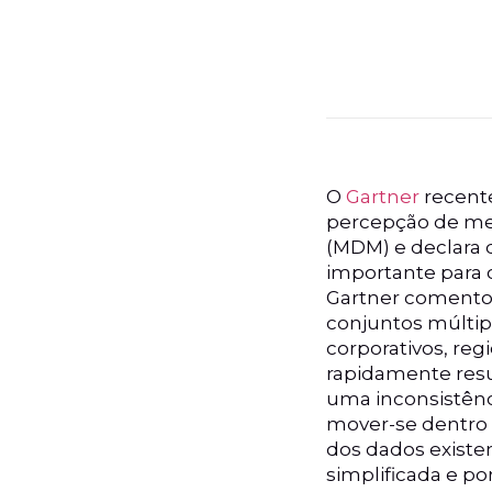
O
Gartner
recent
percepção de me
(MDM) e declara
importante para o
Gartner coment
conjuntos múltip
corporativos, re
rapidamente resu
uma inconsistênc
mover-se dentro 
dos dados existe
simplificada e por