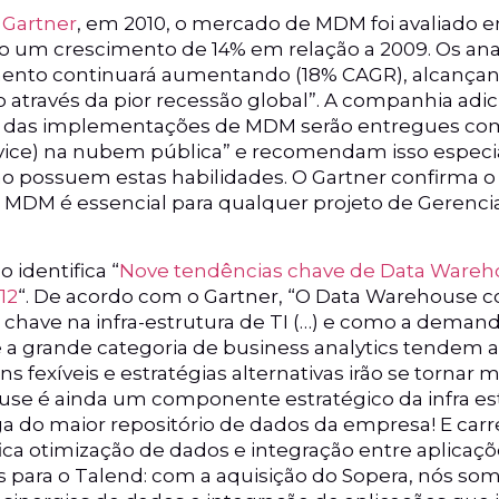
 Gartner
, em 2010, o mercado de MDM foi avaliado e
do um crescimento de 14% em relação a 2009. Os an
ento continuará aumentando (18% CAGR), alcançand
através da pior recessão global”. A companhia adic
0% das implementações de MDM serão entregues com
rvice) na nubem pública” e recomendam isso especi
 possuem estas habilidades. O Gartner confirma 
 MDM é essencial para qualquer projeto de Gerenc
 identifica “
Nove tendências chave de Data Wareho
12
“. De acordo com o Gartner, “O Data Warehouse 
ave na infra-estrutura de TI (…) e como a demand
 e a grande categoria de business analytics tendem a
s fexíveis e estratégias alternativas irão se tornar 
use é ainda um componente estratégico da infra est
ga do maior repositório de dados da empresa! E carr
ca otimização de dados e integração entre aplicaçõe
s para o Talend: com a aquisição do Sopera, nós so