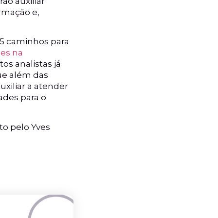
ão auxiliar
rmação e,
 “5 caminhos para
mes na
s analistas já
que além das
uxiliar a atender
ades para o
ito pelo Yves