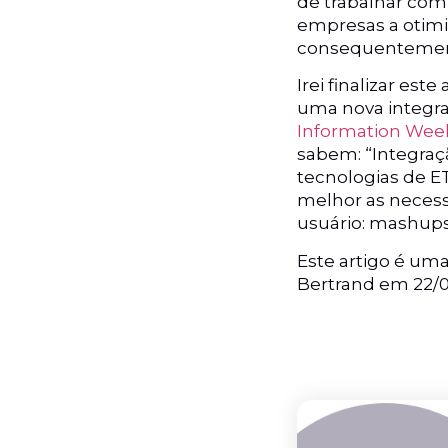
de trabalhar com 
empresas a otimi
consequentement
Irei finalizar es
uma nova integra
Information Wee
sabem: “Integraçã
tecnologias de ET
melhor as necess
usuário: mashups
Este artigo é um
Bertrand em 22/0