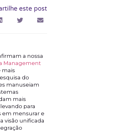
tilhe este post
nfirmam a nossa
ta Management
e mais
Pesquisa do
ções manuseiam
istemas
andam mais
 levando para
es em mensurar e
 visão unificada
tegração