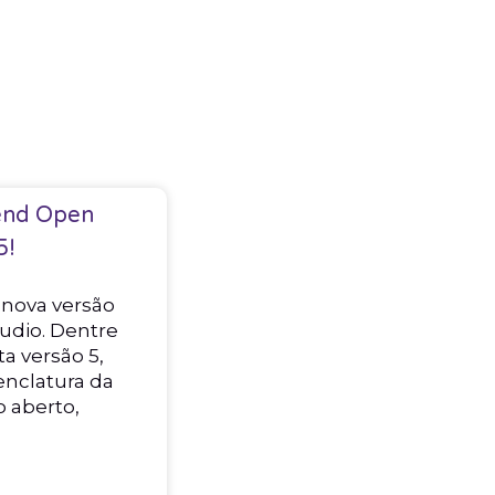
end Open
5!
 nova versão
udio. Dentre
a versão 5,
nclatura da
o aberto,