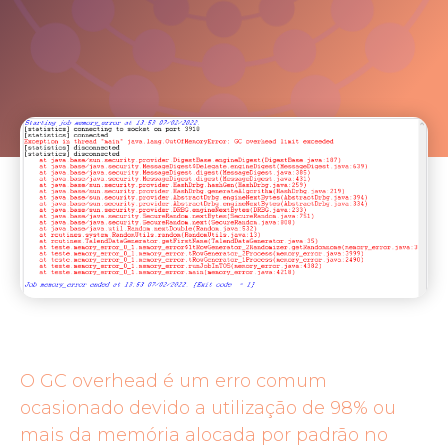
O GC overhead é um erro comum
ocasionado devido a utilização de 98% ou
mais da memória alocada por padrão no