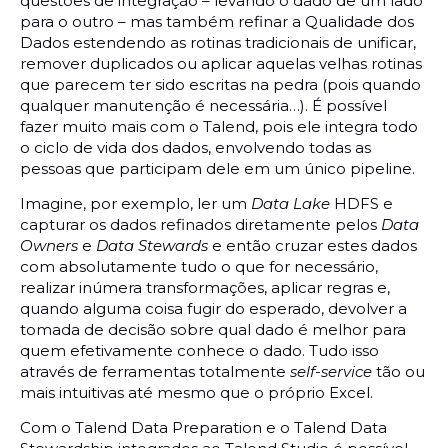
questões de integração – levando o dado de um lado
para o outro – mas também refinar a Qualidade dos
Dados estendendo as rotinas tradicionais de unificar,
remover duplicados ou aplicar aquelas velhas rotinas
que parecem ter sido escritas na pedra (pois quando
qualquer manutenção é necessária…). É possível
fazer muito mais com o Talend, pois ele integra todo
o ciclo de vida dos dados, envolvendo todas as
pessoas que participam dele em um único pipeline.
Imagine, por exemplo, ler um
Data Lake
HDFS e
capturar os dados refinados diretamente pelos
Data
Owners
e
Data Stewards
e então cruzar estes dados
com absolutamente tudo o que for necessário,
realizar inúmera transformações, aplicar regras e,
quando alguma coisa fugir do esperado, devolver a
tomada de decisão sobre qual dado é melhor para
quem efetivamente conhece o dado. Tudo isso
através de ferramentas totalmente
self-service
tão ou
mais intuitivas até mesmo que o próprio Excel.
Com o Talend Data Preparation e o Talend Data