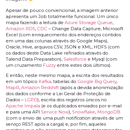
Apesar de pouco convencional, a imagem anterior
apresenta um Job totalmente funcional. Um único
mapa fazendo a leitura de
Azure Storage Queue
,
Amazon RDS
,
CDC
– Change Data Capture, Microsoft
Excel (com enriquecimento dos endereços contidos
em uma das colunas através do Google Maps),
Oracle, Hive, arquivos CSV, JSON e XML, HDFS (com
os dados deste Data Lake refinados através do
Talend Data Preparation),
Salesforce
e Mysql (com
um cruzamento
Fuzzy
entre estes dois últimos).
E então, neste mesmo mapa, a escrita dos resultados
em um tópico
Kafka
, tabelas do
Google Big Query
,
MapR
,
Amazon Redshift
(após a devida anonimização
dos dados conforme a Lei Geral de Proteção de
Dados –
LGPD
), escrita dos registros únicos no
Apache Impala
(e os duplicados enviados por e-mail
e para uma API
Service Now
),
Snowflake
,
MongoDB
(com o envio de uma
push notification
através de um
serviço REST após a carga) e, por fim, aqueles